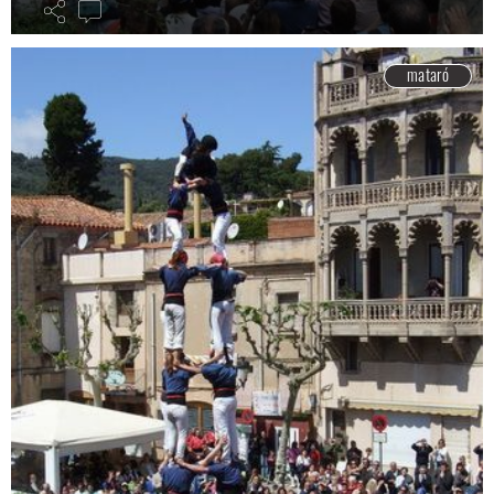
mataró