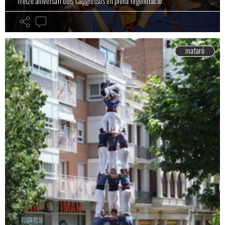
Tretzè aniversari dels Capgrossos en plena regeneració
mataró