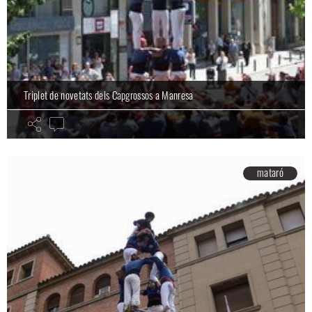
Els Capgrossos arriben a Manresa amb lobjectiu del 3 de 8 i el pilar de
Triplet de novetats dels Capgrossos a Manresa
6
mataró
mataró