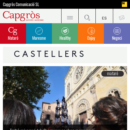
Capgròs Comunicació SL
Mataró
Maresme
Healthy
Enjoy
Negoci
CASTELLERS
mataró