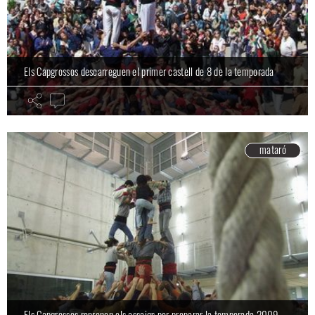
Els Capgrossos descarreguen el primer castell de 8 de la temporada
Els Capgrossos ofereixen un taller de castells per la canalla
mataró
mataró
Els Capgrossos reprenen els assaigs per preparar la temporada 2009