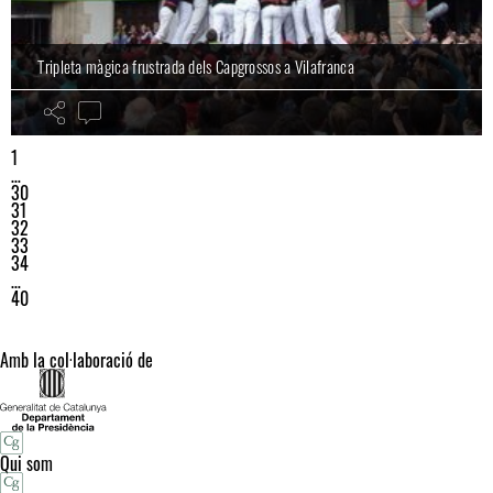
Tripleta màgica frustrada dels Capgrossos a Vilafranca
1
…
30
31
32
33
34
…
40
Amb la col·laboració de
Qui som