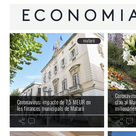
ECONOMIA
mataró
Coronavirus
Coronavirus: impacte de 7,5 MEUR en
clau al Ma
les finances municipals de Mataró
milionàrie