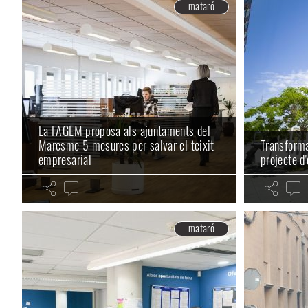
mataró
La FAGEM proposa als ajuntaments del
Maresme 5 mesures per salvar el teixit
Transforma
empresarial
projecte d
mataró