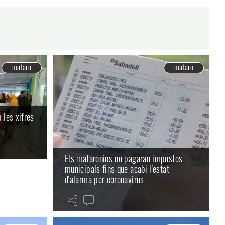
A
mataró
mataró
 les xifres
Els mataronins no pagaran impostos
municipals fins que acabi l'estat
d'alarma per coronavirus