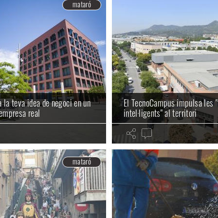
mataró
 la teva idea de negoci en un
El TecnoCampus impulsa les "
'empresa real
intel·ligents" al territori
mataró