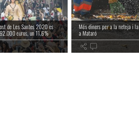
post de Les Santes 2020 es
Més diners per a la neteja i l
 92.000 euros, un 11,6%
a Mataró