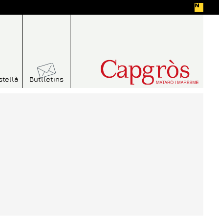
stellà
Butlletins