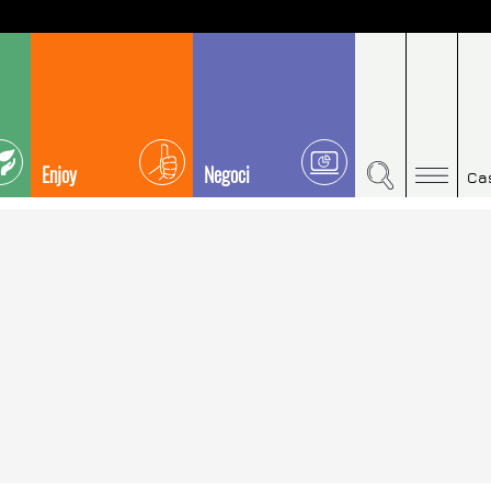
Enjoy
Negoci
Ca