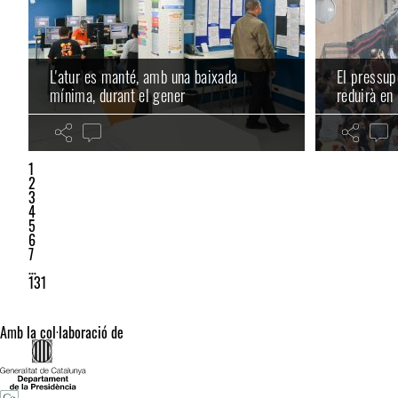
L'atur es manté, amb una baixada
El pressu
mínima, durant el gener
reduirà en
1
2
3
4
5
6
7
…
131
Amb la col·laboració de