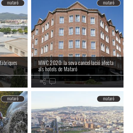
mataró
mataró
fàbriques
MWC 2020: la seva cancel·lació afecta
als hotels de Mataró
mataró
mataró