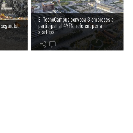
El TecnoCampus convoca 8 empreses a
a seguretat
participar al 4YFN, referent per a
startups