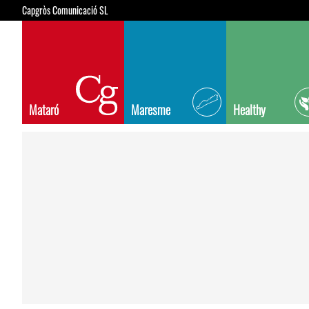
Capgròs Comunicació SL
Mataró
Maresme
Healthy