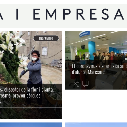
 I EMPRES
maresme
El coronavirus s'acarnissa amb
d'atur al Maresme
: el sector de la flor i planta,
resme, preveu pèrdues
s