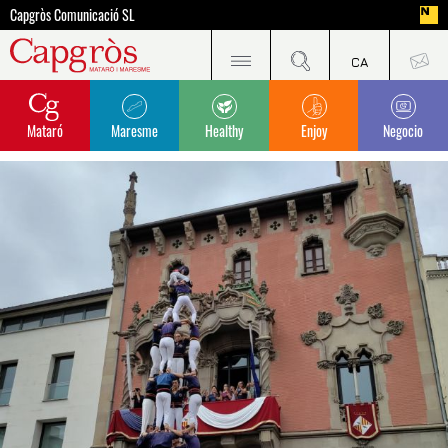
Capgròs Comunicació SL
Mataró
Maresme
Healthy
Enjoy
Negocio