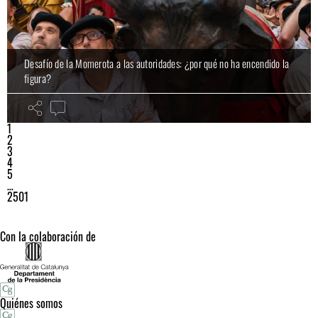
Desafío de la Momerota a las autoridades: ¿por qué no ha encendido la
figura?
1
2
3
4
5
…
2501
Con la colaboración de
Quiénes somos