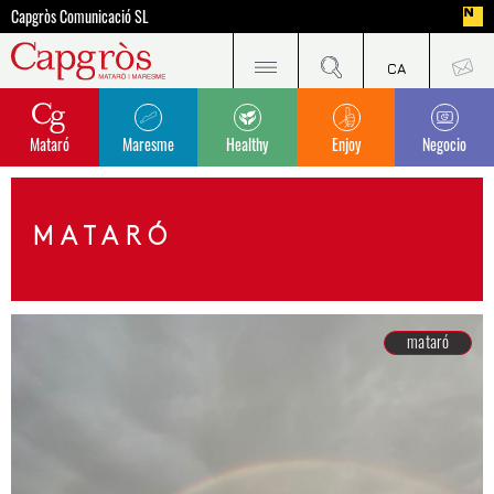
Capgròs Comunicació SL
Mataró
Maresme
Healthy
Enjoy
Negocio
MATARÓ
mataró