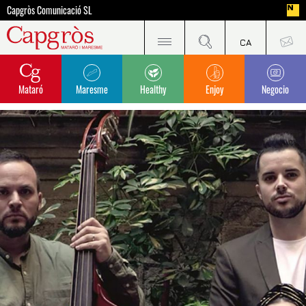
Capgròs Comunicació SL
Mataró
Maresme
Healthy
Enjoy
Negocio