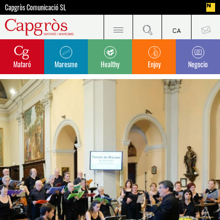
Capgròs Comunicació SL
Mataró
Maresme
Healthy
Enjoy
Negocio