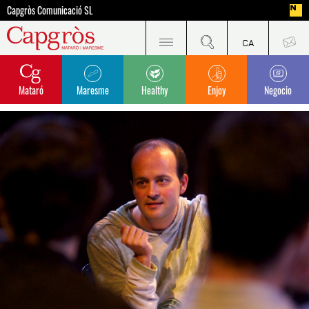
Capgròs Comunicació SL
Mataró
Maresme
Healthy
Enjoy
Negocio