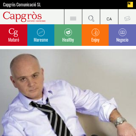
Capgròs Comunicació SL
Mataró
Maresme
Healthy
Enjoy
Negocio