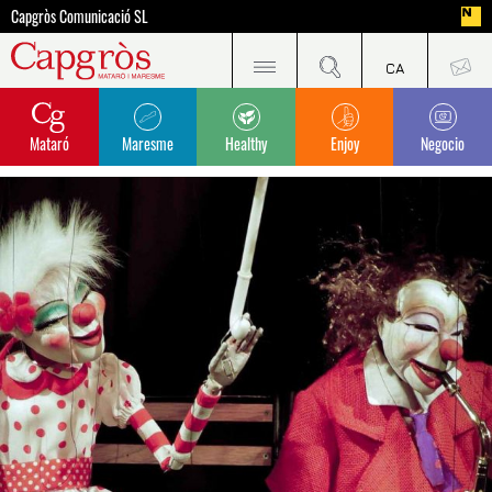
Capgròs Comunicació SL
Mataró
Maresme
Healthy
Enjoy
Negocio