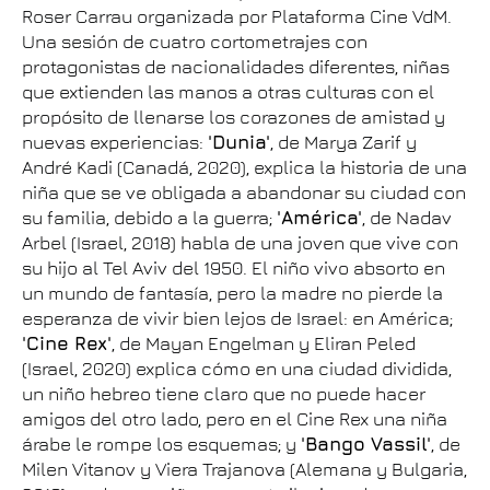
Roser Carrau organizada por Plataforma Cine VdM.
Una sesión de cuatro cortometrajes con
protagonistas de nacionalidades diferentes, niñas
que extienden las manos a otras culturas con el
propósito de llenarse los corazones de amistad y
nuevas experiencias:
'Dunia'
, de Marya Zarif y
André Kadi (Canadá, 2020), explica la historia de una
niña que se ve obligada a abandonar su ciudad con
su familia, debido a la guerra;
'América'
, de Nadav
Arbel (Israel, 2018) habla de una joven que vive con
su hijo al Tel Aviv del 1950. El niño vivo absorto en
un mundo de fantasía, pero la madre no pierde la
esperanza de vivir bien lejos de Israel: en América;
'Cine Rex'
, de Mayan Engelman y Eliran Peled
(Israel, 2020) explica cómo en una ciudad dividida,
un niño hebreo tiene claro que no puede hacer
amigos del otro lado, pero en el Cine Rex una niña
árabe le rompe los esquemas; y
'Bango Vassil'
, de
Milen Vitanov y Viera Trajanova (Alemana y Bulgaria,