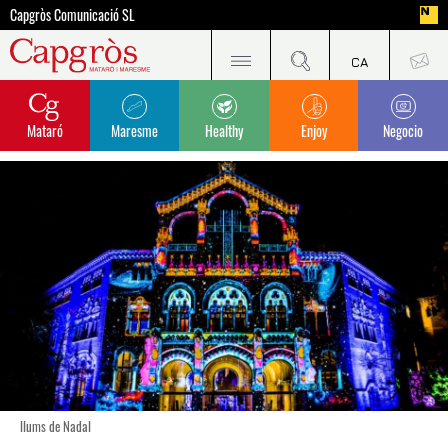
Capgròs Comunicació SL
Mataró
Maresme
Healthy
Enjoy
Negocio
llums de Nadal