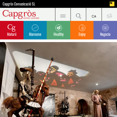
Capgròs Comunicació SL
Mataró
Maresme
Healthy
Enjoy
Negocio