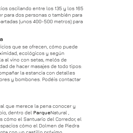
os oscilando entre los 135 y los 165
ser para dos personas o también para
apartadas (unos 400-500 metros) para
da
icios que se ofrecen, cómo puede
ximidad, ecológicos y según
a al vino con setas, melós de
idad de hacer masajes de todo tipos:
compañar la estancia con detalles
lores y bombones. Podéis contactar
ral que merece la pena conocer y
io, dentro del
Parque
Natural ,
s cómo el Santuario del Corredor, el
espacios cómo el Dolmen de Piedra
nta con un castillo próximo,