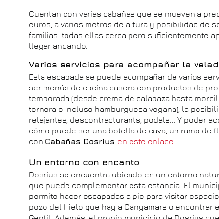
Cuentan con varias cabañas que se mueven a preci
euros, a varios metros de altura y posibilidad de 
familias. todas ellas cerca pero suficientemente 
llegar andando.
Varios servicios para acompañar la vela
Esta escapada se puede acompañar de varios serv
ser menús de cocina casera con productos de pro
temporada (desde crema de calabaza hasta morcill
ternera o incluso hamburguesa vegana), la posibil
relajantes, descontracturants, podals... Y poder a
cómo puede ser una botella de cava, un ramo de f
con
Cabañas Dosrius
en este enlace.
Un entorno con encanto
Dosrius se encuentra ubicado en un entorno natu
que puede complementar esta estancia. El municip
permite hacer escapadas a pie para visitar espacio
pozo del Hielo que hay a Canyamars o encontrar 
Gentil. Además, el propio municipio de Dosrius cue