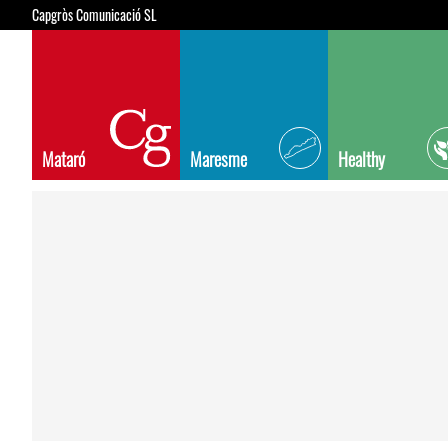
Capgròs Comunicació SL
Mataró
Maresme
Healthy