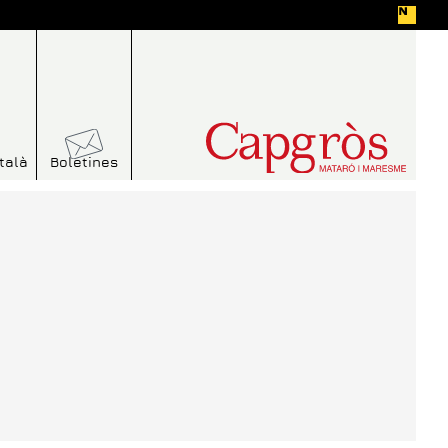
talà
Boletines