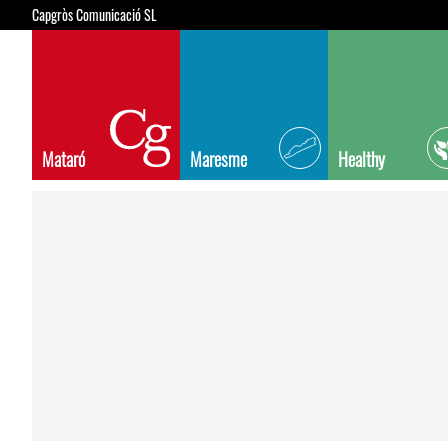
Capgròs Comunicació SL
Mataró
Maresme
Healthy