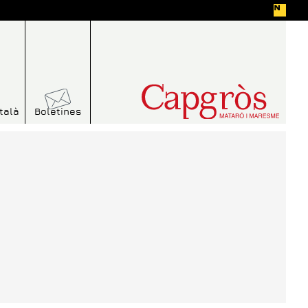
talà
Boletines