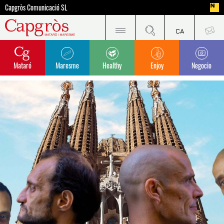
Capgròs Comunicació SL
Mataró
Maresme
Healthy
Enjoy
Negocio