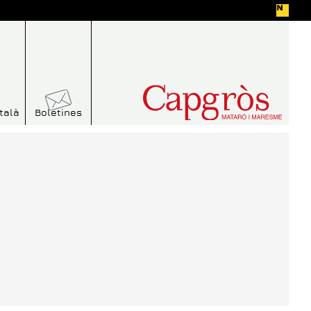
talà
Boletines