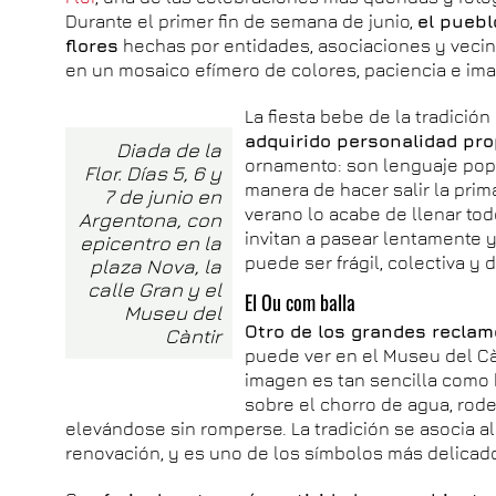
Durante el primer fin de semana de junio,
el puebl
flores
hechas por entidades, asociaciones y vecino
en un mosaico efímero de colores, paciencia e ima
La fiesta bebe de la tradició
adquirido personalidad pro
Diada de la
ornamento: son lenguaje popu
Flor. Días 5, 6 y
manera de hacer salir la prim
7 de junio en
verano lo acabe de llenar tod
Argentona, con
invitan a pasear lentamente 
epicentro en la
puede ser frágil, colectiva y
plaza Nova, la
calle Gran y el
El Ou com balla
Museu del
Otro de los grandes reclam
Càntir
puede ver en el Museu del Cànt
imagen es tan sencilla como 
sobre el chorro de agua, rod
elevándose sin romperse. La tradición se asocia al c
renovación, y es uno de los símbolos más delicad