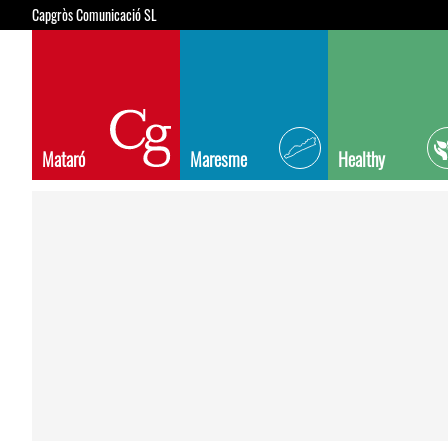
Capgròs Comunicació SL
Mataró
Maresme
Healthy