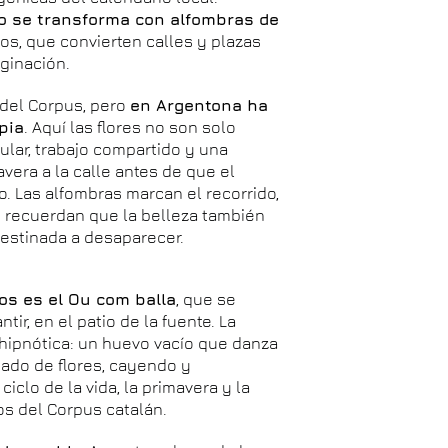
o se transforma con alfombras de
s, que convierten calles y plazas
ginación.
n del Corpus, pero
en Argentona ha
pia
. Aquí las flores no son solo
lar, trabajo compartido y una
avera a la calle antes de que el
o. Las alfombras marcan el recorrido,
y recuerdan que la belleza también
 destinada a desaparecer.
os es el Ou com balla
, que se
ir, en el patio de la fuente. La
hipnótica: un huevo vacío que danza
eado de flores, cayendo y
iclo de la vida, la primavera y la
os del Corpus catalán.