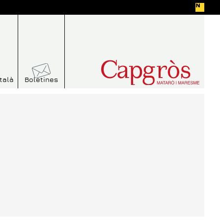
talà
Boletines