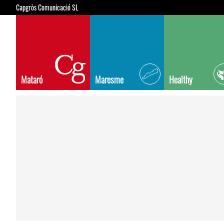
Capgròs Comunicació SL
Mataró
Maresme
Healthy