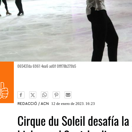
065437da 6961 4ea6 ad0f 0fff78b279b5
REDACCIÓ / ACN
12 de enero de 2023. 16:23
Cirque du Soleil desafía l