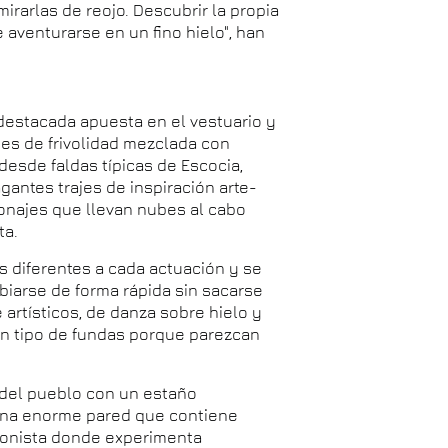
rarlas de reojo. Descubrir la propia
 aventurarse en un fino hielo", han
destacada apuesta en el vestuario y
o es de frivolidad mezclada con
desde faldas típicas de Escocia,
gantes trajes de inspiración arte-
onajes que llevan nubes al cabo
ta.
es diferentes a cada actuación y se
iarse de forma rápida sin sacarse
e artísticos, de danza sobre hielo y
 un tipo de fundas porque parezcan
 del pueblo con un estaño
 una enorme pared que contiene
tagonista donde experimenta