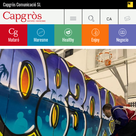
Capgròs Comunicació SL
Mataró
Maresme
Healthy
Enjoy
Negocio