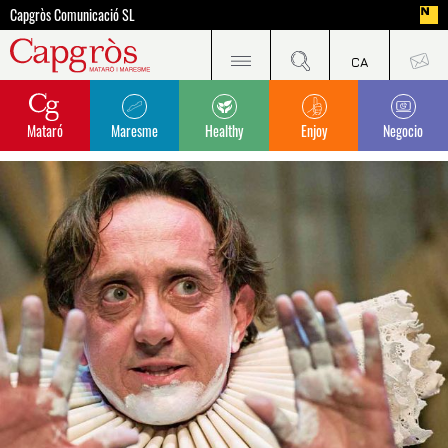
Capgròs Comunicació SL
Mataró
Maresme
Healthy
Enjoy
Negocio