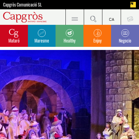
Capgròs Comunicació SL
Mataró
Maresme
Healthy
Enjoy
Negocio