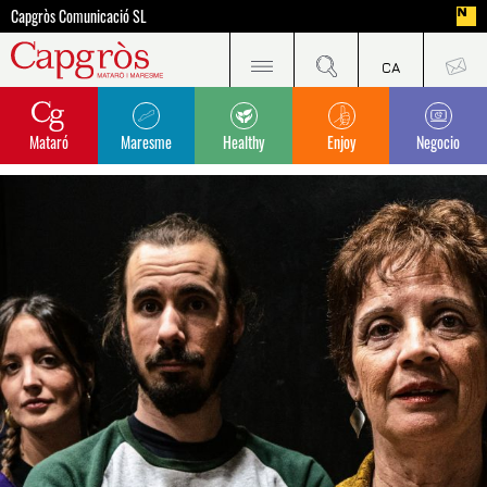
Capgròs Comunicació SL
Mataró
Maresme
Healthy
Enjoy
Negocio