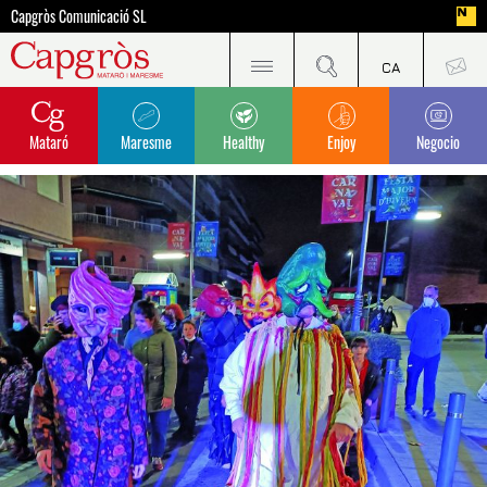
Capgròs Comunicació SL
Mataró
Maresme
Healthy
Enjoy
Negocio