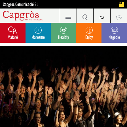
Capgròs Comunicació SL
Mataró
Maresme
Healthy
Enjoy
Negocio