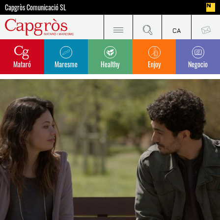
Capgròs Comunicació SL
Mataró
Maresme
Healthy
Enjoy
Negocio