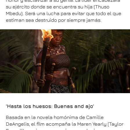
honor y esclavizar a su gente. La líder encabezará
su ejército donde se encuentra su hija (Thuso
Mbedu). Será una lucha para evitar que todo el que
estiman sea destruido por siempre jamás.
'Hasta los huesos: Buenas and ajo'
Basada en la novela homónima de Camille
DeAngelis, el film acompaña la Maren Yearly (Taylor