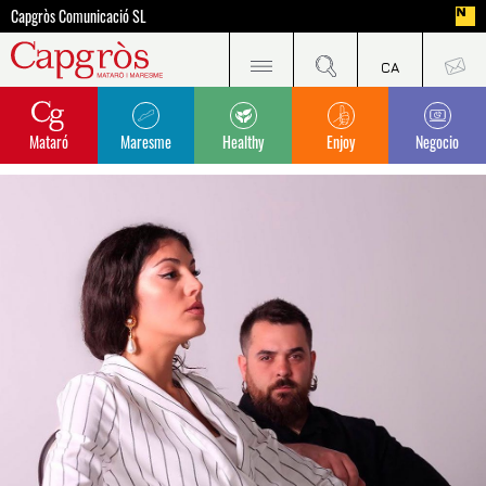
Capgròs Comunicació SL
Mataró
Maresme
Healthy
Enjoy
Negocio