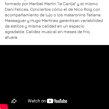
formado por Maribel Martín "la Canija" y el mismo
Dani Felices. Conciertos cómo el de Nico Roig con
acompañamiento de lujo o los mataronins Tatiana
Massaguer y Hugo Martínez garantizan variabilidad
de estilos y misma calidad en un espacio
agradable. Calidez musical en meses de frío,
afuera.
https://youtu.be/hxhtdsv2lym