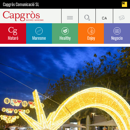
Capgròs Comunicació SL
Mataró
Maresme
Healthy
Enjoy
Negocio