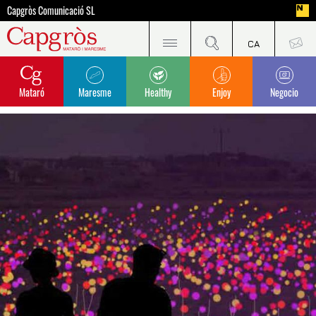
Capgròs Comunicació SL
Mataró
Maresme
Healthy
Enjoy
Negocio