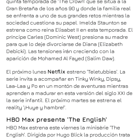
quinta temporada de 'The Crown' que se sitúa a la
Gran Bretaña de los años 90 y donde la familia real
se enfrenta a uno de sus grandes retos mientras la
sociedad cuestiona su papel. Imelda Staunton se
estrena como reina Elisabet II en esta temporada. El
príncipe Carles (Dominic West) presiona su madre
para que lo deje divorciarse de Diana (Elizabeth
Debicki). Las tensiones irán creciendo con la
aparición de Mohamed Al Fayed (Salim Daw).
El próximo lunes
Netflix
estreno 'Teletubbies'. La
serie invita a acompañar en Tinky Winky, Dipsy,
Laa-Laa y Po en un montón de aventuras mientras
aprenden a madurar en esta versión del siglo XXI de
la serie infantil. El próximo martes se estrena el
reality '¡Huye y hambre!'.
HBO Max presenta 'The English'
HBO Max estrena este viernes la minisèrie 'The
English'. Dirigida por Hugo Blick la producción trata