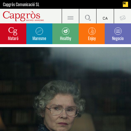
Capgròs Comunicació SL
Mataró
Maresme
Healthy
Enjoy
Negocio