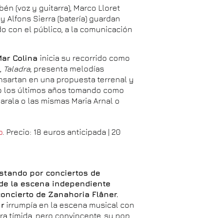
én (voz y guitarra), Marco Lloret
) y Alfons Sierra (batería) guardan
ado con el público, a la comunicación
ar Colina
inicia su recorrido como
,
Taladra
, presenta melodías
ensartan en una propuesta terrenal y
ndo los últimos años tomando como
arala o las mismas Maria Arnal o
p
. Precio: 18 euros anticipada | 20
stando por conciertos de
 de la escena independiente
concierto de Zanahoria Flâner.
ur
irrumpía en la escena musical con
ra tímida, pero convincente, su pop