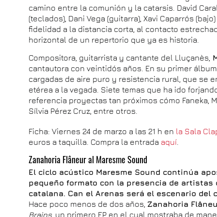
camino entre la comunión y la catarsis. David Carab
(teclados), Dani Vega (guitarra), Xavi Caparrós (bajo
fidelidad a la distancia corta, al contacto estrech
horizontal de un repertorio que ya es historia.
Compositora, guitarrista y cantante del Lluçanès,
M
cantautora con veintidós años. En su primer álbum
cargadas de aire puro y resistencia rural, que se 
etérea a la vegada. Siete temas que ha ido forja
referencia proyectas tan próximos cómo Faneka, M
Sílvia Pérez Cruz, entre otros.
Ficha: Viernes 24 de marzo a las 21 h en
la Sala Cla
euros a taquilla. Compra la entrada
aquí
.
Zanahoria Flâneur al Maresme Sound
El ciclo acústico Maresme Sound continúa apo
pequeño formato con la presencia de artistas
catalana. Can el Arenas será el escenario del 
Hace poco menos de dos años,
Zanahoria Flâne
Brains
, un primero EP en el cual mostraba de mane