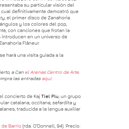
esentaba su particular visión del
la cual definitivamente demostró que
ty
, el primer disco de Zanahoria
 ángulos y los colores del pop,
nte, con canciones que frotan la
s introducen en un universo de
Zanahoria Flâneur.
se hará una visita guiada a la
ierto, a Can
el Arenas Centro de Arte.
 Compra las entradas
aquí
.
el concierto de Kaj
Tiel Plu
, un grupo
lar catalana, occitana, sefardita y
alanes, traducida a la lengua auxiliar
 de Barrio
(rda. O'Donnell, 94). Precio: