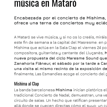
música en Mataró
Encabezada por el concierto de Mishima,
ofrece una terna de conciertos muy ecléc
A Mataró se vive música, y si no os lo creéis, mirái
este fin de semana a la capital del Masresme: en p
Mishima que actúa en la Sala Clap el viernes 24 p
compositora, guitarrista y cantante del Lluçanès,
M
nueva propuesta del ciclo Maresme Sound que 
Zanahoria Flâneur, el sábado por la tarde a C
una visita al mismo recinto de la exposición d
finalmente, Las Esmandies acoge el concierto del g
Mishima al Clap
La banda barcelonesa
Mishima
inician pletòrics 
tradicional Concierto de Nadal, demuestran, una 
circuito de salas. Un hecho que ratifican present
allá donde se cuecen directas cómo el suyo: un 