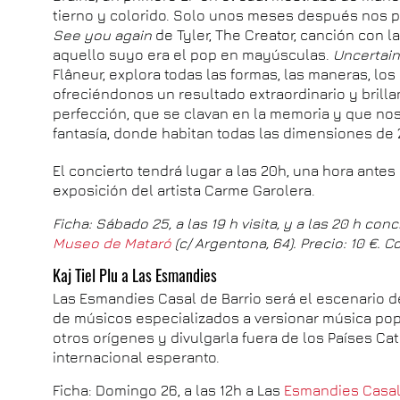
tierno y colorido. Solo unos meses después nos pr
See you again
de Tyler, The Creator, canción con 
aquello suyo era el pop en mayúsculas.
Uncertain
Flâneur, explora todas las formas, las maneras, los
ofreciéndonos un resultado extraordinario y brilla
perfección, que se clavan en la memoria y que no
fantasía, donde habitan todas las dimensiones de 
El concierto tendrá lugar a las 20h, una hora antes 
exposición del artista Carme Garolera.
Ficha: Sábado 25, a las 19 h visita, y a las 20 h conc
Museo de Mataró
(c/ Argentona, 64). Precio: 10 €.
Kaj Tiel Plu a Las Esmandies
Las Esmandies Casal de Barrio será el escenario d
de músicos especializados a versionar música popu
otros orígenes y divulgarla fuera de los Países Cat
internacional esperanto.
Ficha: Domingo 26, a las 12h a Las
Esmandies Casal