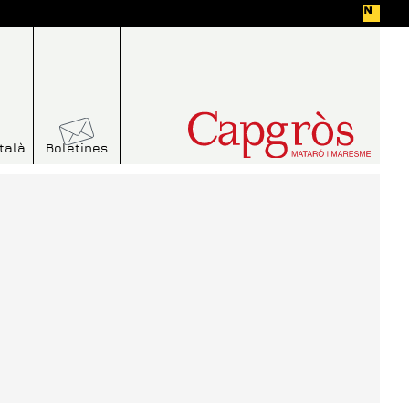
talà
Boletines