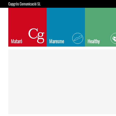
Capgròs Comunicació SL
Mataró
Maresme
Healthy