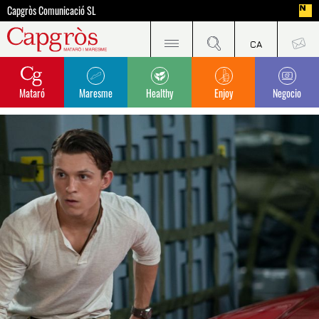
Capgròs Comunicació SL
Mataró
Maresme
Healthy
Enjoy
Negocio