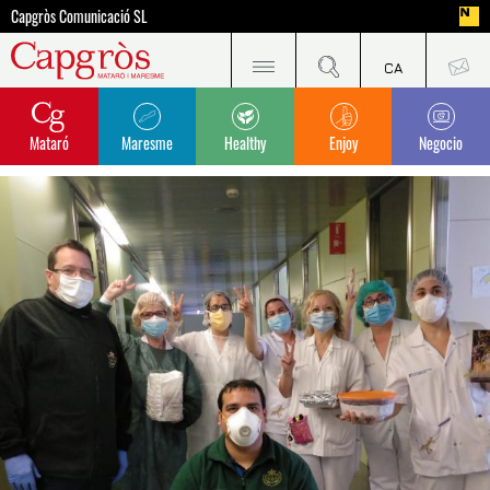
Capgròs Comunicació SL
Mataró
Maresme
Healthy
Enjoy
Negocio