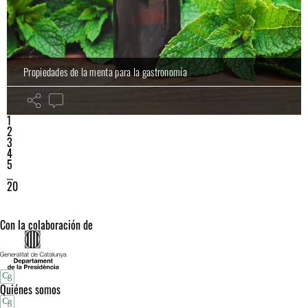
Propiedades de la menta para la gastronomía
1
2
3
4
5
…
20
Con la colaboración de
Quiénes somos