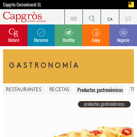
Capgròs Comunicació SL
Mataró
Maresme
Healthy
Enjoy
Negocio
GASTRONOMÍA
Productos gastronómicos
RESTAURANTES
RECETAS
TR
productos gastronómicos