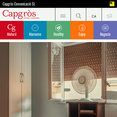
Capgròs Comunicació SL
Mataró
Maresme
Healthy
Enjoy
Negocio