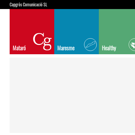
Capgròs Comunicació SL
Mataró
Maresme
Healthy