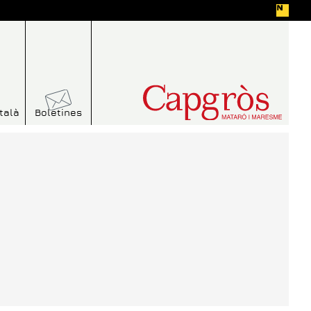
talà
Boletines