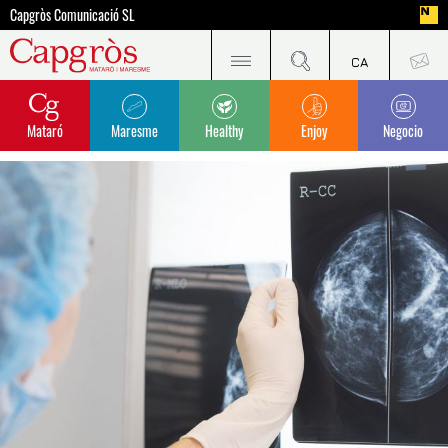
Capgròs Comunicació SL
Mataró
Maresme
Healthy
Enjoy
Negocio