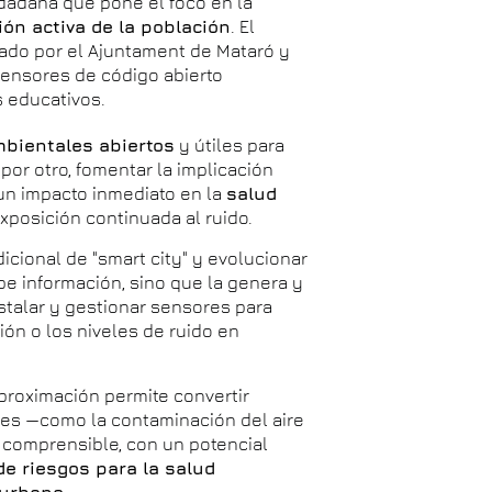
udadana que pone el foco en la
ción activa de la población
. El
ado por el Ajuntament de Mataró y
ensores de código abierto
s educativos.
mbientales abiertos
y útiles para
por otro, fomentar la implicación
 un impacto inmediato en la
salud
xposición continuada al ruido.
icional de "smart city" y evolucionar
be información, sino que la genera y
instalar y gestionar sensores para
ón o los niveles de ruido en
proximación permite convertir
es —como la contaminación del aire
 comprensible, con un potencial
de riesgos para la salud
 urbano
.