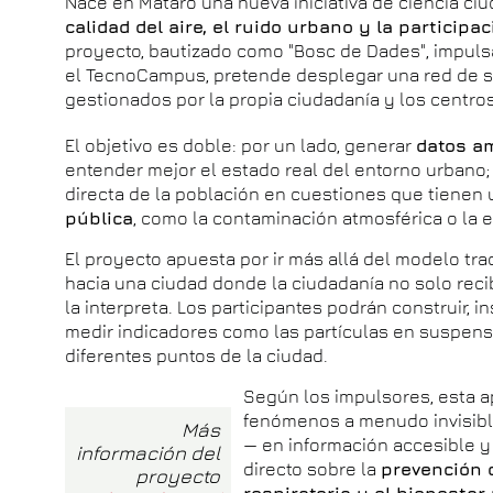
Nace en Mataró una nueva iniciativa de ciencia ci
calidad del aire, el ruido urbano y la participa
proyecto, bautizado como "Bosc de Dades", impuls
el TecnoCampus, pretende desplegar una red de s
gestionados por la propia ciudadanía y los centro
El objetivo es doble: por un lado, generar
datos a
entender mejor el estado real del entorno urbano; 
directa de la población en cuestiones que tienen
pública
, como la contaminación atmosférica o la e
El proyecto apuesta por ir más allá del modelo trad
hacia una ciudad donde la ciudadanía no solo reci
la interpreta. Los participantes podrán construir, 
medir indicadores como las partículas en suspensi
diferentes puntos de la ciudad.
Según los impulsores, esta a
fenómenos a menudo invisibl
Más
— en información accesible y
información del
directo sobre la
prevención 
proyecto
respiratoria y el bienestar