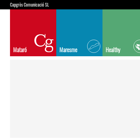
Capgròs Comunicació SL
Mataró
Maresme
Healthy