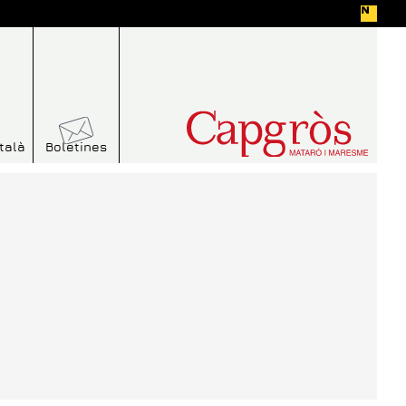
talà
Boletines