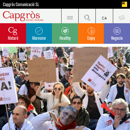
Capgròs Comunicació SL
Mataró
Maresme
Healthy
Enjoy
Negocio