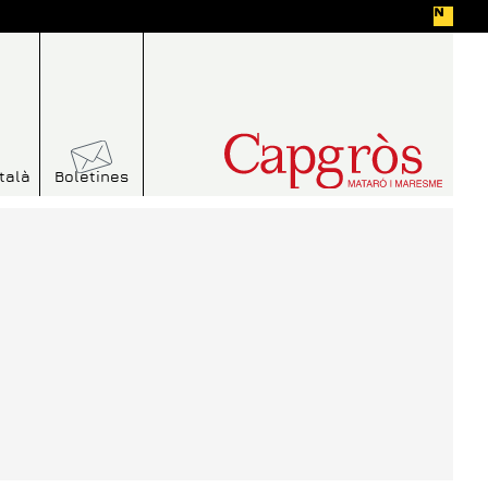
talà
Boletines