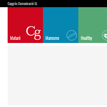
Capgròs Comunicació SL
Mataró
Maresme
Healthy