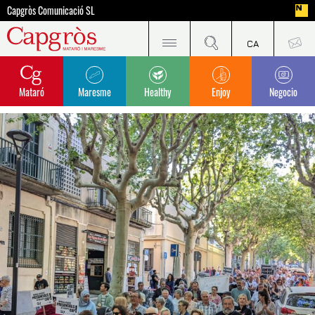
Capgròs Comunicació SL
Mataró
Maresme
Healthy
Enjoy
Negocio