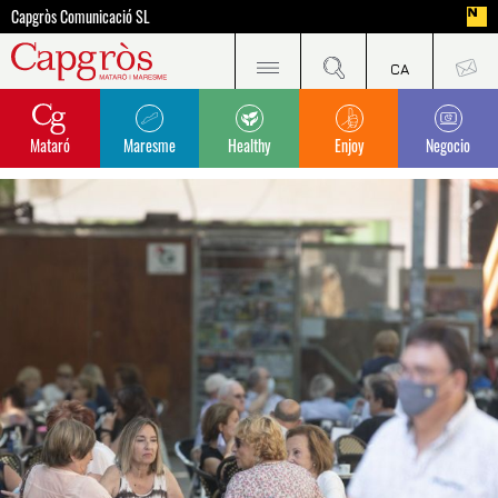
Capgròs Comunicació SL
Mataró
Maresme
Healthy
Enjoy
Negocio