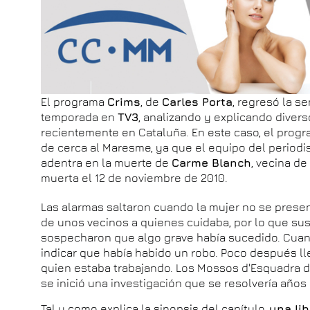
El programa
Crims
, de
Carles Porta
, regresó la 
temporada en
TV3
, analizando y explicando diver
recientemente en Cataluña. En este caso, el progr
de cerca al Maresme, ya que el equipo del periodis
adentra en la muerte de
Carme Blanch
, vecina de
muerta el 12 de noviembre de 2010.
Las alarmas saltaron cuando la mujer no se presen
de unos vecinos a quienes cuidaba, por lo que su
sospecharon que algo grave había sucedido. Cuand
indicar que había habido un robo. Poco después ll
quien estaba trabajando. Los Mossos d'Esquadra de
se inició una investigación que se resolvería años
Tal y como explica la sinopsis del capítulo,
una lib