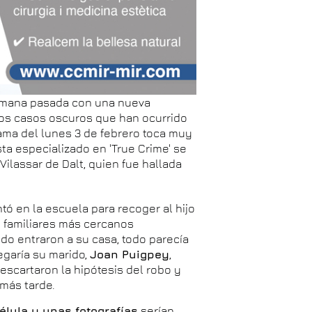
semana pasada con una nueva
sos casos oscuros que han ocurrido
ama del lunes 3 de febrero toca muy
ta especializado en 'True Crime' se
 Vilassar de Dalt, quien fue hallada
tó en la escuela para recoger al hijo
s familiares más cercanos
o entraron a su casa, todo parecía
egaría su marido,
Joan Puigpey
,
scartaron la hipótesis del robo y
 más tarde.
élula y unas fotografías
serían