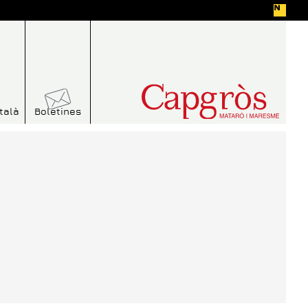
talà
Boletines