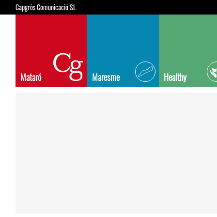
Capgròs Comunicació SL
Mataró
Maresme
Healthy