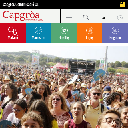
Capgròs Comunicació SL
Mataró
Maresme
Healthy
Enjoy
Negocio