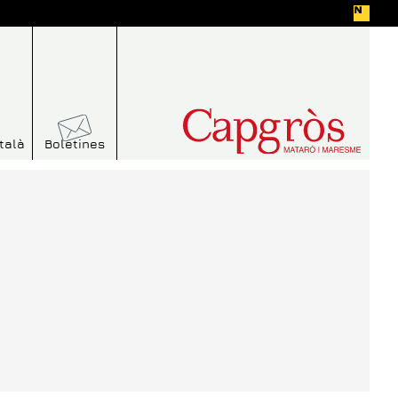
talà
Boletines