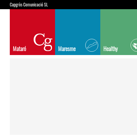
Capgròs Comunicació SL
Mataró
Maresme
Healthy