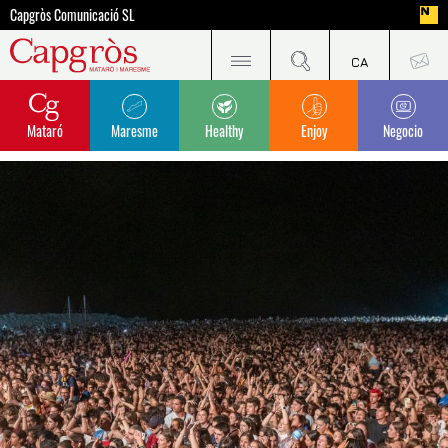
Capgròs Comunicació SL
Mataró
Maresme
Healthy
Enjoy
Negocio