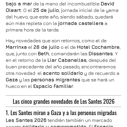
bajo a mar
de la mano del incombustible
David
Oleart
. O el
25 de julio
, jornada inicial de la yema
del huevo, que este año, siendo sábado, quedará
aún más repleta con la
jornada castellera
a
primera hora de la tarde.
Hay novedades que son retornos, como el de
Marrinxa
el
28 de julio
o el de
Hotel Cochambre
,
que, junto con
Beth
, comandarán las
Dissantes
. Y
en el retorno de la
Llar Cabanellas
, después del
buen precedente del año pasado, encontraremos
otra novedad: el
acento solidario
y de recuerdo a
Gaza
y las
personas migrantes
que se hará un
hueco en el
Espacio Familiar
.
Las cinco grandes novedades de Les Santes 2026
1. Les Santes miran a Gaza y a las personas migradas
Les Santes 2026
tendrán también un marcado
acento
solidario y comprometido
. El
Espacio