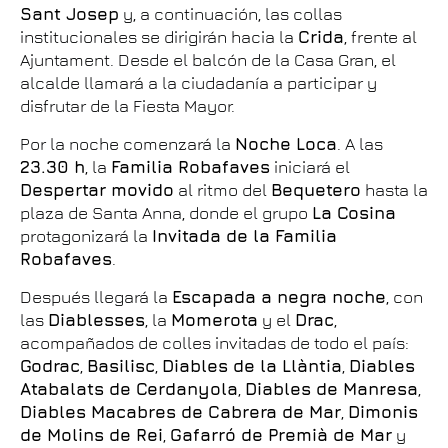
Sant Josep
y, a continuación, las collas
institucionales se dirigirán hacia la
Crida
, frente al
Ajuntament. Desde el balcón de la Casa Gran, el
alcalde llamará a la ciudadanía a participar y
disfrutar de la Fiesta Mayor.
Por la noche comenzará la
Noche Loca
. A las
23.30 h
, la
Familia Robafaves
iniciará el
Despertar movido
al ritmo del
Bequetero
hasta la
plaza de Santa Anna, donde el grupo
La Cosina
protagonizará la
Invitada de la Familia
Robafaves
.
Después llegará la
Escapada a negra noche
, con
las
Diablesses
, la
Momerota
y el
Drac
,
acompañados de colles invitadas de todo el país:
Godrac
,
Basilisc
,
Diables de la Llàntia
,
Diables
Atabalats de Cerdanyola
,
Diables de Manresa
,
Diables Macabres de Cabrera de Mar
,
Dimonis
de Molins de Rei
,
Gafarró de Premià de Mar
y