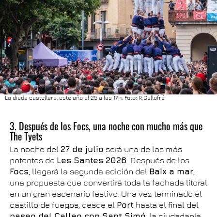
La diada castellera, este año el 25 a las 17h. Foto: R.Gallofré
3. Después de los Focs, una noche con mucho más que
The Tyets
La noche del
27 de julio
será una de las más
potentes de
Les Santes 2026
. Después de los
Focs
, llegará la segunda edición del
Baix a mar
,
una propuesta que convertirá toda la fachada litoral
en un gran escenario festivo. Una vez terminado el
castillo de fuegos, desde el
Port
hasta el final del
paseo del Callao con Sant Simó
, la ciudadanía