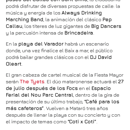
podrá disfrutar de diversas propuestas de calle: la
música y energía de los
Always Drinking
Marching Band
, la animación del clásico
Pep
Callau
, los títeres de luz gigantes de
Big Dancers
y la percusión intensa de
Brincadeira
.
En la
playa del Varador
habrá un escenario
donde, una vez finalice el Baix a mar, el público
podrá bailar grandes clásicos con el
DJ David
Oleart
.
El gran cabeza de cartel musical de la Fiesta Mayor
serán
The Tyets
. El dúo mataronense actuará el
27
de julio después de los Focs
en el
Espacio
Ferial del Nou Parc Central
, dentro de la gira de
presentación de su último trabajo,
“Café para los
más cafeteros”
. Vuelven a Mataró tres años
después de llenar la playa con su concierto y con
el impacto de temas como
“Coti x Coti”
.