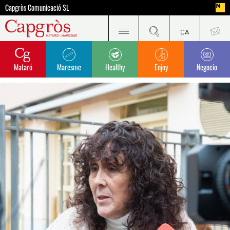
Capgròs Comunicació SL
Mataró
Maresme
Healthy
Enjoy
Negocio