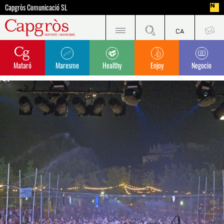
Capgròs Comunicació SL
Mataró
Maresme
Healthy
Enjoy
Negocio