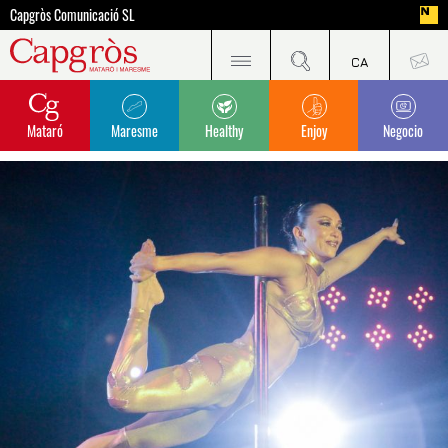
Capgròs Comunicació SL
Mataró
Maresme
Healthy
Enjoy
Negocio