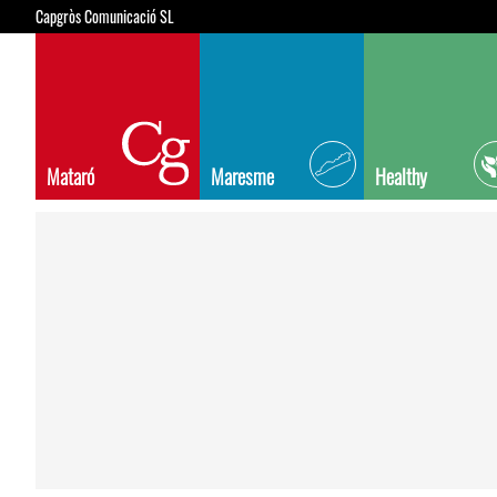
Capgròs Comunicació SL
Mataró
Maresme
Healthy