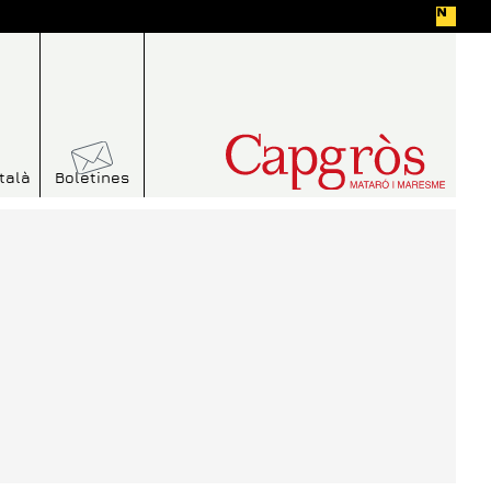
talà
Boletines