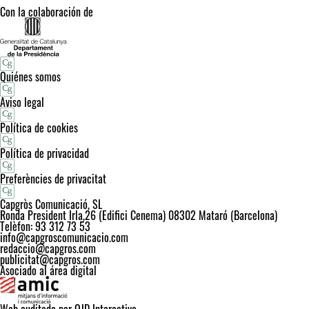
Con la colaboración de
Quiénes somos
Aviso legal
Política de cookies
Política de privacidad
Preferències de privacitat
Capgròs Comunicació, SL
Ronda President Irla,26 (Edifici Cenema) 08302 Mataró (Barcelona)
Telèfon: 93 312 73 53
info@capgroscomunicacio.com
redaccio@capgros.com
publicitat@capgros.com
Asociado al área digital
Web auditada por OJD Interactive