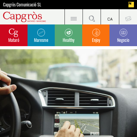
Capgròs Comunicació SL
Mataró
Maresme
Healthy
Enjoy
Negocio