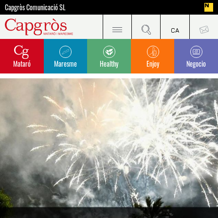
Capgròs Comunicació SL
Mataró
Maresme
Healthy
Enjoy
Negocio