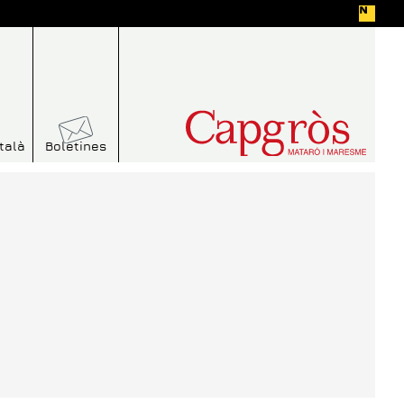
talà
Boletines