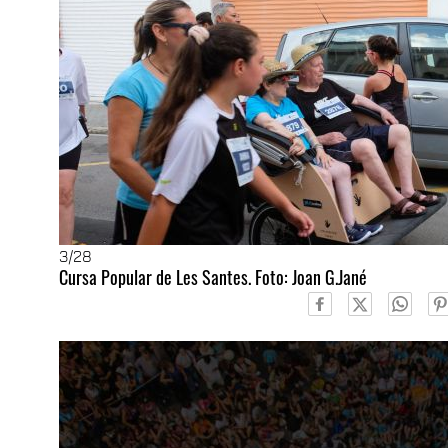
3
/28
Cursa Popular de Les Santes. Foto: Joan G.Jané