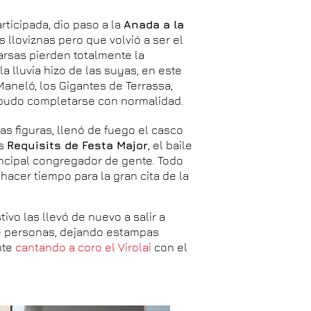
rticipada, dio paso a la
Anada a la
s lloviznas pero que volvió a ser el
rsas pierden totalmente la
la lluvia hizo de las suyas, en este
Maneló, los Gigantes de Terrassa,
cto pudo completarse con normalidad.
as figuras, llenó de fuego el casco
os
Requisits de Festa Major
, el baile
rincipal congregador de gente. Todo
 hacer tiempo para la gran cita de la
tivo las llevó de nuevo a salir a
de personas, dejando estampas
nte
cantando a coro el Virolai
con el