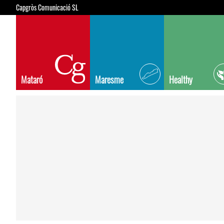
Capgròs Comunicació SL
Mataró
Maresme
Healthy